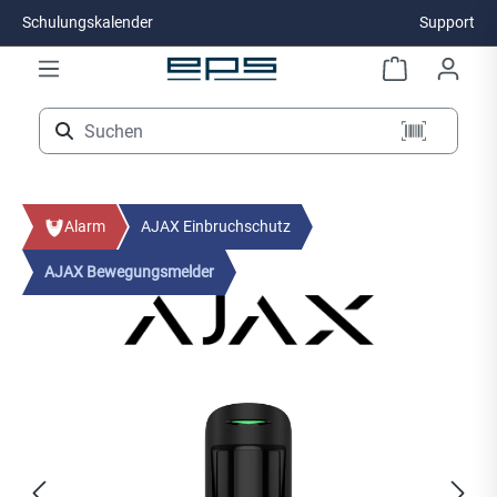
Schulungskalender
Support
Zum Hauptinhalt springen
Alarm
AJAX Einbruchschutz
AJAX Bewegungsmelder
Bildergalerie überspringen