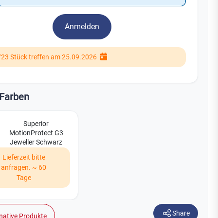
Watchman
Yale
Anmelden
No Climb
Zenner
19
723 Stück treffen am 25.09.2026
Farben
Superior
MotionProtect G3
Jeweller Schwarz
Lieferzeit bitte
anfragen. ~ 60
Tage
Share
native Produkte