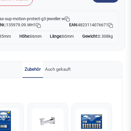
ax-sup-motion-protect-g3-jeweller-w
Nr.:
135979.09.WH1
EAN:
4823114076671
35mm
Höhe:
66mm
Länge:
60mm
Gewicht:
0.308kg
Zubehör
Auch gekauft