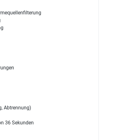
rmequellenfilterung
g
ng
rungen
, Abtrennung)
on 36 Sekunden