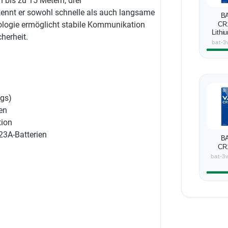
 bis zu 15 Metern, drei
kennt er sowohl schnelle als auch langsame
BA
ologie ermöglicht stabile Kommunikation
CR
Lithi
herheit.
bat-3
ngs)
en
tion
123A-Batterien
BA
CR
Lithiu
bat-3