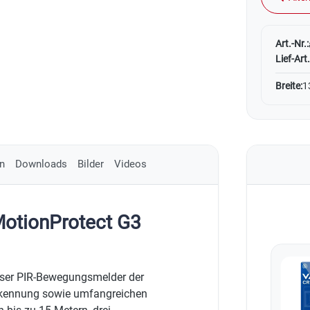
Art.-Nr.:
Lief-Art.
Breite:
1
n
Downloads
Bilder
Videos
MotionProtect G3
loser PIR-Bewegungsmelder der
erkennung sowie umfangreichen