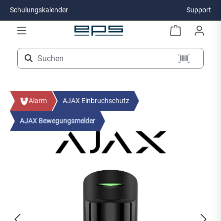
Schulungskalender
Support
Zum Hauptinhalt springen
Alarm
AJAX Einbruchschutz
AJAX Bewegungsmelder
Bildergalerie überspringen