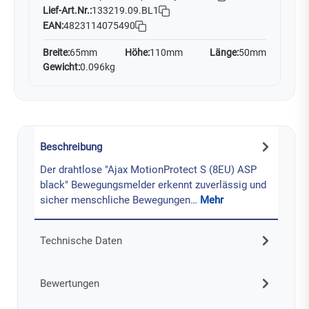
Lief-Art.Nr.:
133219.09.BL1
EAN:
4823114075490
Breite:
65mm
Höhe:
110mm
Länge:
50mm
Gewicht:
0.096kg
Beschreibung
Der drahtlose "Ajax MotionProtect S (8EU) ASP
black" Bewegungsmelder erkennt zuverlässig und
sicher menschliche Bewegungen…
Mehr
Technische Daten
Bewertungen