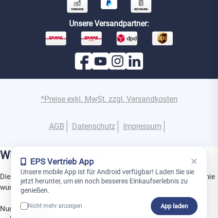
Unsere Versandpartner:
*Preise exkl. MwSt. zzgl. Versandkosten
AGB
Datenschutz
Impressum
Wichtige Information
×
EPS Vertrieb App
Unsere mobile App ist für Android verfügbar! Laden Sie sie
Dies ist ein Gerät aus der Superior-Produktlinie. Diese Produktlinie
jetzt herunter, um ein noch besseres Einkaufserlebnis zu
wurde speziell für den Einsatz in Projekten entwickelt.
genießen.
App laden
Nicht mehr anzeigen
Nur geschulte Partner dürfen Superior-Produkte installieren,
0