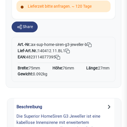
Lieferzeit bitte anfragen. ~ 120 Tage
Share
Art.-Nr.:
ax-sup-home-siren-g3-jeweller-b
Lief-Art.Nr.:
140412.11.BL1
EAN:
4823114077395
Breite:
75mm
Höhe:
76mm
Länge:
27mm
Gewicht:
0.092kg
Beschreibung
Die Superior HomeSiren G3 Jeweller ist eine
kabellose Innensirene mit erweitertem