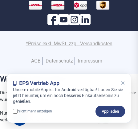
*Preise exkl. MwSt. zzgl. Versandkosten
AGB
Datenschutz
Impressum
Wichtige Information
×
EPS Vertrieb App
Unsere mobile App ist für Android verfügbar! Laden Sie sie
Dies ist ein Gerät aus der Superior-Produktlinie. Diese Produktlinie
jetzt herunter, um ein noch besseres Einkaufserlebnis zu
wurde speziell für den Einsatz in Projekten entwickelt.
genießen.
App laden
Nicht mehr anzeigen
Nur geschulte Partner dürfen Superior-Produkte installieren,
0
verkaufen und verwalten.
Melden Sie sich HIER direkt für die nächste
Ajax Alarm