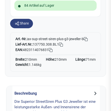
84 Artikel auf Lager
Share
Art.-Nr.:
ax-sup-street-siren-plus-g3-jeweller-b
Lief-Art.Nr.:
137750.308.BL1
EAN:
4823114076831
Breite:
210mm
Höhe:
210mm
Länge:
71mm
Gewicht:
1.146kg
Beschreibung
Die Superior StreetSiren Plus G3 Jeweller ist eine
leistungsstarke Außen- und Innensirene der