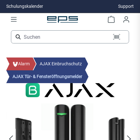
Schulungskalender
Support
Zum Hauptinhalt springen
Alarm
AJAX Einbruchschutz
AJAX Tür- & Fensteröffnungsmelder
Bildergalerie überspringen