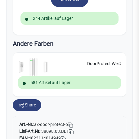
244 Artikel auf Lager
Andere Farben
DoorProtect Weiß
581 Artikel auf Lager
Share
Art.-Nr.:
ax-door-protect-b
Lief-Art.Nr.:
38098.03.BL1
EAN:
4823114014949