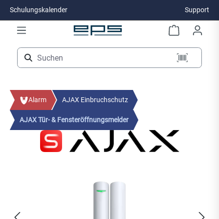
Schulungskalender
Support
Zum Hauptinhalt springen
Alarm
AJAX Einbruchschutz
AJAX Tür- & Fensteröffnungsmelder
Bildergalerie überspringen