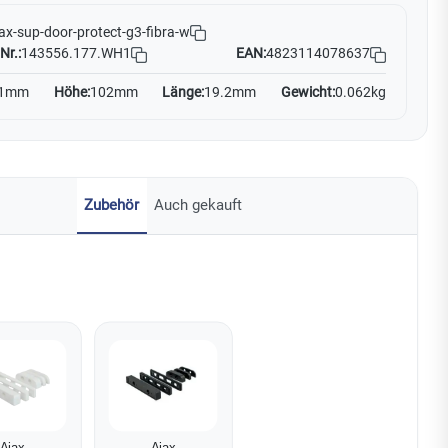
ax-sup-door-protect-g3-fibra-w
Nr.:
143556.177.WH1
EAN:
4823114078637
1mm
Höhe:
102mm
Länge:
19.2mm
Gewicht:
0.062kg
Zubehör
Auch gekauft