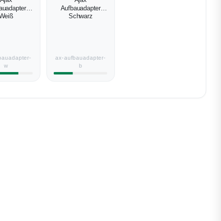
Ajax
Ajax
auadapter
Aufbauadapter
Weiß
Schwarz
bauadapter-
ax-aufbauadapter-
w
b