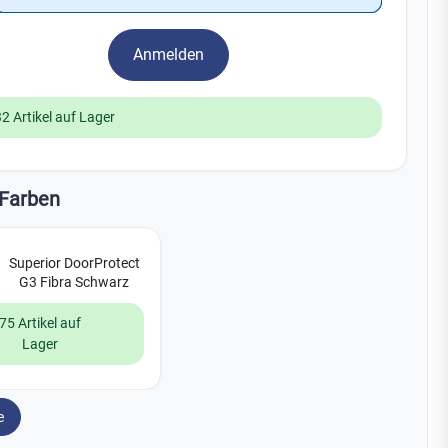
Watchman
Yale
Anmelden
No Climb
Zenner
19
32 Artikel auf Lager
Farben
Superior DoorProtect
G3 Fibra Schwarz
75 Artikel auf
Lager
e