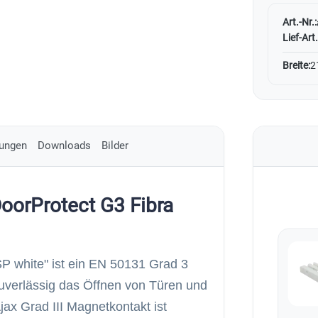
Art.-Nr.:
Lief-Art.
Breite:
2
ungen
Downloads
Bilder
oorProtect G3 Fibra
P white" ist ein EN 50131 Grad 3
zuverlässig das Öffnen von Türen und
jax Grad III Magnetkontakt ist