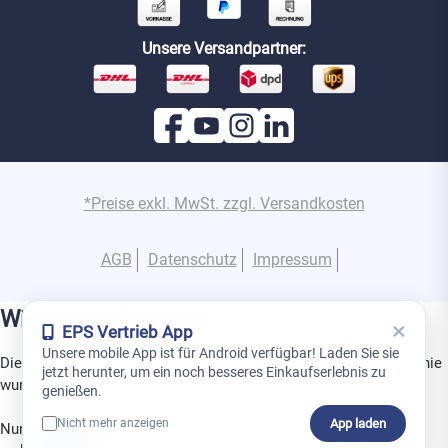
Unsere Versandpartner:
*Preise exkl. MwSt. zzgl. Versandkosten
AGB
Datenschutz
Impressum
Wichtige Information
×
EPS Vertrieb App
Unsere mobile App ist für Android verfügbar! Laden Sie sie
Dies ist ein Gerät aus der Superior-Produktlinie. Diese Produktlinie
jetzt herunter, um ein noch besseres Einkaufserlebnis zu
wurde speziell für den Einsatz in Projekten entwickelt.
genießen.
App laden
Nicht mehr anzeigen
Nur geschulte Partner dürfen Superior-Produkte installieren,
0