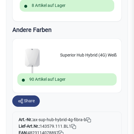
8 Artikel auf Lager
Andere Farben
Superior Hub Hybrid (4G) Weiß
90 Artikel auf Lager
Share
Art.-Nr.:
ax-sup-hub-hybrid-4g-fibra-b
Lief-Art.Nr.:
143579.111.BL1
EAN:
4823114078897