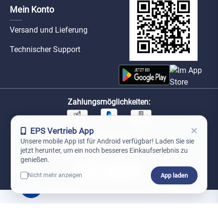
Mein Konto
Versand und Lieferung
Technischer Support
Zahlungsmöglichkeiten:
×
EPS Vertrieb App
Unsere Versandpartner:
Unsere mobile App ist für Android verfügbar! Laden Sie sie
jetzt herunter, um ein noch besseres Einkaufserlebnis zu
genießen.
App laden
Nicht mehr anzeigen
0
*Preise exkl. MwSt. zzgl. Versandkosten