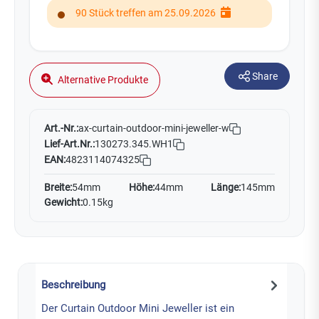
90 Stück treffen am 25.09.2026
Share
Alternative Produkte
Art.-Nr.:
ax-curtain-outdoor-mini-jeweller-w
Lief-Art.Nr.:
130273.345.WH1
EAN:
4823114074325
Breite:
54mm
Höhe:
44mm
Länge:
145mm
Gewicht:
0.15kg
Beschreibung
Der Curtain Outdoor Mini Jeweller ist ein