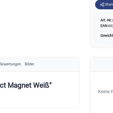
Shar
Art.-Nr.:
EAN:
48
Gewicht
Bewertungen
Bilder
ect Magnet Weiß"
Keine 