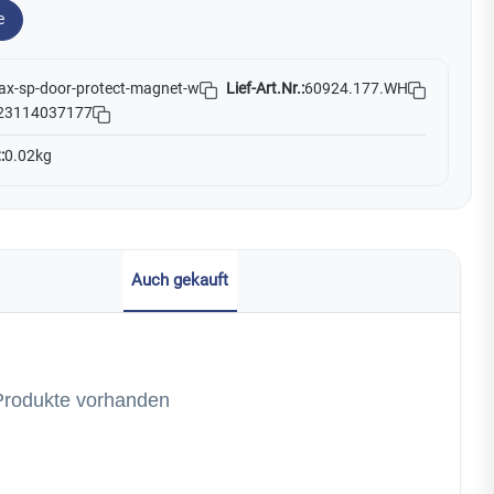
e
Lief-Art.Nr.:
60924.177.WH
ax-sp-door-protect-magnet-w
23114037177
:
0.02kg
Auch gekauft
Produkte vorhanden