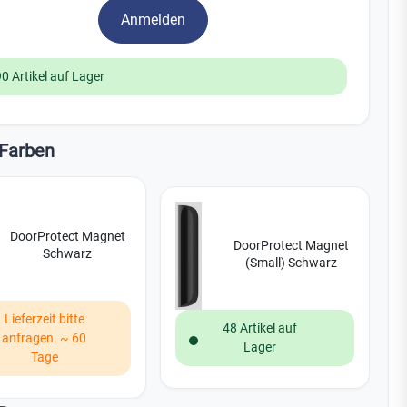
Watchman
Anmelden
Yale
90 Artikel auf Lager
No Climb
Zenner
19
Farben
DoorProtect Magnet
DoorProtect Magnet
Schwarz
(Small) Schwarz
Lieferzeit bitte
48 Artikel auf
anfragen. ~ 60
Lager
Tage