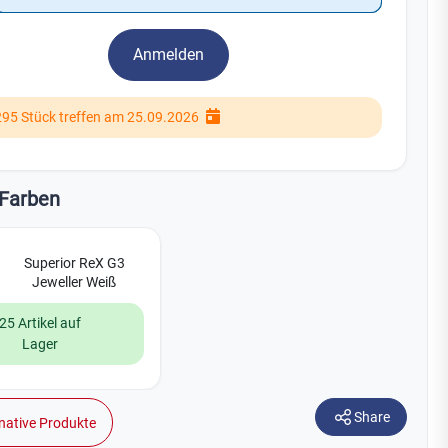
Watchman
Yale
Anmelden
No Climb
Zenner
19
295 Stück treffen am 25.09.2026
Farben
Superior ReX G3
Jeweller Weiß
25 Artikel auf
Lager
Share
native Produkte