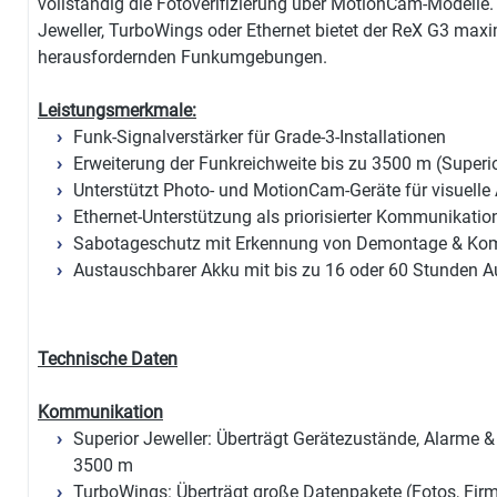
vollständig die Fotoverifizierung über MotionCam-Modelle.
Jeweller, TurboWings oder Ethernet bietet der ReX G3 max
herausfordernden Funkumgebungen.
Leistungsmerkmale:
Funk-Signalverstärker für Grade-3-Installationen
Erweiterung der Funkreichweite bis zu 3500 m (Superi
Unterstützt Photo- und MotionCam-Geräte für visuelle 
Ethernet-Unterstützung als priorisierter Kommunikati
Sabotageschutz mit Erkennung von Demontage & Kom
Austauschbarer Akku mit bis zu 16 oder 60 Stunden A
Technische Daten
Kommunikation
Superior Jeweller: Überträgt Gerätezustände, Alarme & E
3500 m
TurboWings: Überträgt große Datenpakete (Fotos, Fir