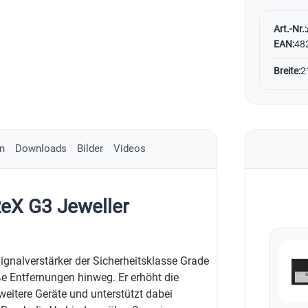
Art.-Nr.:
EAN:
48
Breite:
2
n
Downloads
Bilder
Videos
ReX G3 Jeweller
Signalverstärker der Sicherheitsklasse Grade
e Entfernungen hinweg. Er erhöht die
eitere Geräte und unterstützt dabei