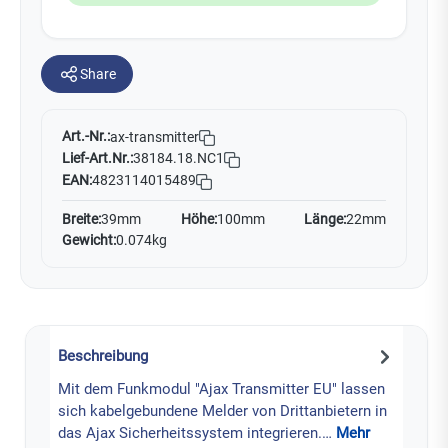
Share
Art.-Nr.:
ax-transmitter
Lief-Art.Nr.:
38184.18.NC1
EAN:
4823114015489
Breite:
39mm
Höhe:
100mm
Länge:
22mm
Gewicht:
0.074kg
Beschreibung
Mit dem Funkmodul "Ajax Transmitter EU" lassen
sich kabelgebundene Melder von Drittanbietern in
das Ajax Sicherheitssystem integrieren.…
Mehr