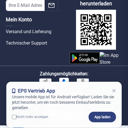
herunterladen
Mein Konto
Versand und Lieferung
Technischer Support
Zahlungsmöglichkeiten:
×
EPS Vertrieb App
Unsere Versandpartner:
Unsere mobile App ist für Android verfügbar! Laden Sie sie
jetzt herunter, um ein noch besseres Einkaufserlebnis zu
genießen.
App laden
Nicht mehr anzeigen
0