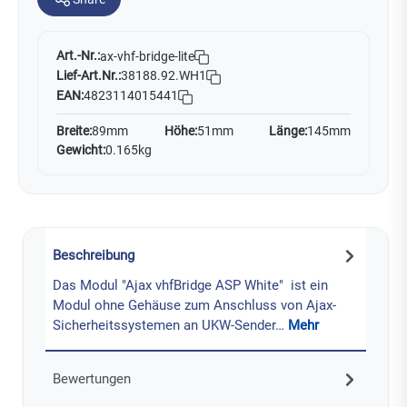
Art.-Nr.:
ax-vhf-bridge-lite
Lief-Art.Nr.:
38188.92.WH1
EAN:
4823114015441
Breite:
89mm
Höhe:
51mm
Länge:
145mm
Gewicht:
0.165kg
Beschreibung
Das Modul "Ajax vhfBridge ASP White" ist ein
Modul ohne Gehäuse zum Anschluss von Ajax-
Sicherheitssystemen an UKW-Sender…
Mehr
Bewertungen