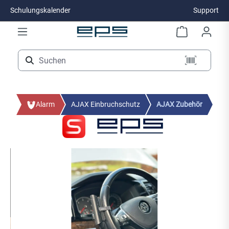
Schulungskalender
Support
Zum Hauptinhalt springen
Alarm
AJAX Einbruchschutz
AJAX Zubehör
Bildergalerie überspringen