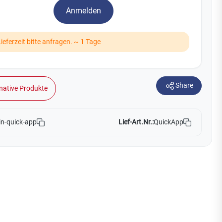
Watchman
Anmelden
Yale
ieferzeit bitte anfragen. ~ 1 Tage
No Climb
Zenner
19
Share
native Produkte
Lief-Art.Nr.:
QuickApp
in-quick-app