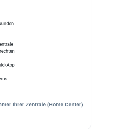
ebunden
entrale
rrechten
QuickApp
tems
mmer Ihrer Zentrale (Home Center)