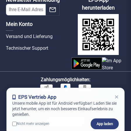
herunterladen
Mein Konto
Versand und Lieferung
Technischer Support
Zahlungsmöglichkeiten:
×
EPS Vertrieb App
Unsere Versandpartner:
Unsere mobile App ist für Android verfügbar! Laden Sie sie
jetzt herunter, um ein noch besseres Einkaufserlebnis zu
genießen.
App laden
Nicht mehr anzeigen
0