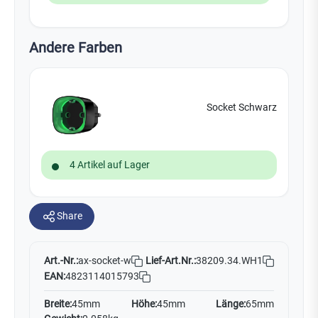
Andere Farben
Socket Schwarz
4 Artikel auf Lager
Share
Art.-Nr.:
Lief-Art.Nr.:
38209.34.WH1
ax-socket-w
EAN:
4823114015793
Breite:
45mm
Höhe:
45mm
Länge:
65mm