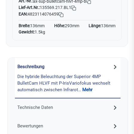
Art.-Nr.:
ax-sup-bulletcam-hlvf-4mp-b
Lief-Art.Nr.:
135569.217.BL1
EAN:
4823114076459
Breite:
136mm
Höhe:
293mm
Länge:
136mm
Gewicht:
1.5kg
Beschreibung
Die hybride Beleuchtung der Superior 4MP
BulletCam HLVF mit P-IrisVariofokus wechselt
automatisch zwischen Infrarot…
Mehr
Technische Daten
Bewertungen