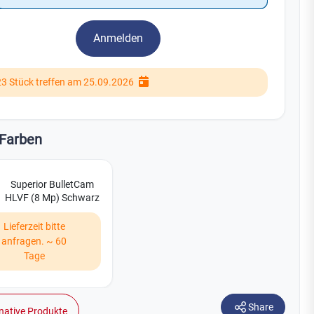
Watchman
Yale
Anmelden
No Climb
Zenner
19
23 Stück treffen am 25.09.2026
Farben
Superior BulletCam
HLVF (8 Mp) Schwarz
Lieferzeit bitte
anfragen. ~ 60
Tage
Share
native Produkte