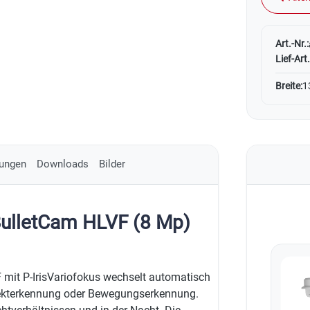
Art.-Nr.:
Lief-Art.
Breite:
1
ungen
Downloads
Bilder
BulletCam HLVF (8 Mp)
 mit P-IrisVariofokus wechselt automatisch
bjekterkennung oder Bewegungserkennung.