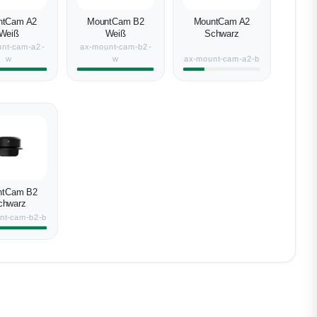
ntCam A2
MountCam B2
MountCam A2
Weiß
Weiß
Schwarz
nt-cam-a2-
ax-mount-cam-b2-
w
w
ax-mount-cam-a2-b
ntCam B2
chwarz
nt-cam-b2-b