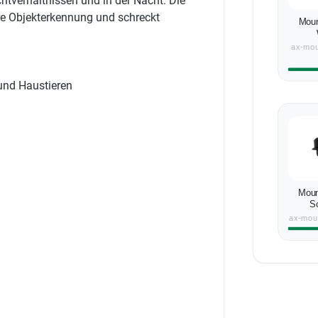
chtverhältnissen und in der Nacht. Die
re Objekterkennung und schreckt
Mou
ax-mou
und Haustieren
Mou
S
ax-mou