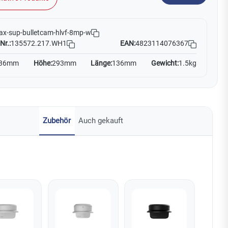
ax-sup-bulletcam-hlvf-8mp-w
Nr.:
135572.217.WH1
EAN:
4823114076367
36mm
Höhe:
293mm
Länge:
136mm
Gewicht:
1.5kg
Zubehör
Auch gekauft