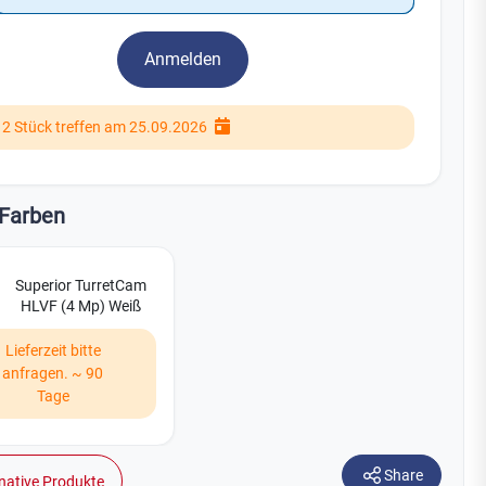
Watchman
Yale
Anmelden
No Climb
Zenner
19
12 Stück treffen am 25.09.2026
Farben
Superior TurretCam
HLVF (4 Mp) Weiß
Lieferzeit bitte
anfragen. ~ 90
Tage
Share
native Produkte