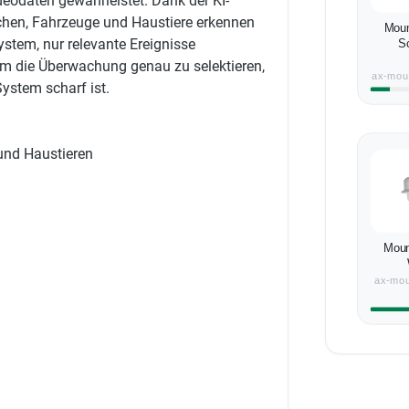
deodaten gewährleistet. Dank der KI-
hen, Fahrzeuge und Haustiere erkennen
Mou
stem, nur relevante Ereignisse
S
m die Überwachung genau zu selektieren,
ax-mou
ystem scharf ist.
und Haustieren
Mou
ax-mou