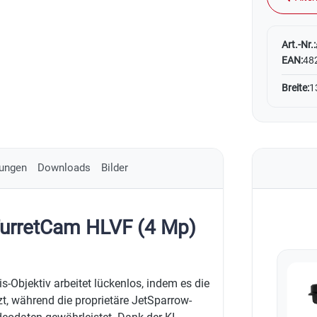
Art.-Nr.:
EAN:
48
Breite:
1
ungen
Downloads
Bilder
TurretCam HLVF (4 Mp)
-Objektiv arbeitet lückenlos, indem es die
t, während die proprietäre JetSparrow-