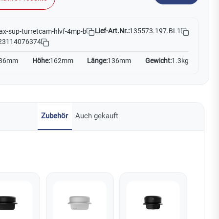
Lief-Art.Nr.:
135573.197.BL1
ax-sup-turretcam-hlvf-4mp-b
23114076374
36mm
Höhe:
162mm
Länge:
136mm
Gewicht:
1.3kg
Zubehör
Auch gekauft