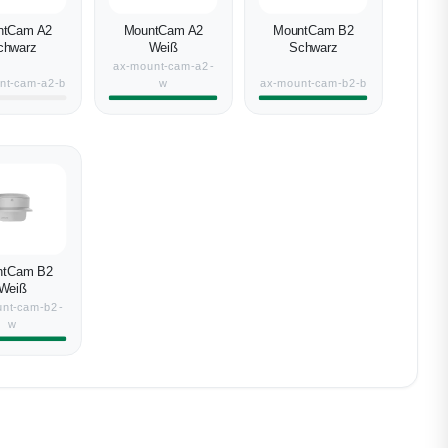
ntCam A2
MountCam A2
MountCam B2
chwarz
Weiß
Schwarz
ax-mount-cam-a2-
nt-cam-a2-b
w
ax-mount-cam-b2-b
ntCam B2
Weiß
nt-cam-b2-
w