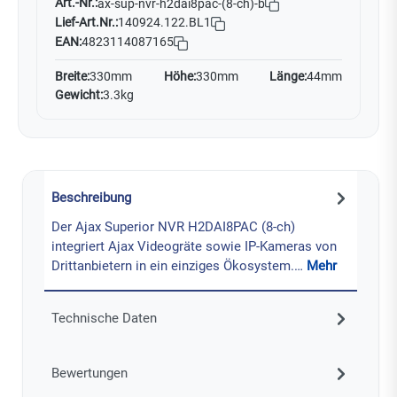
Art.-Nr.:
ax-sup-nvr-h2dai8pac-(8-ch)-b
Lief-Art.Nr.:
140924.122.BL1
EAN:
4823114087165
Breite:
330mm
Höhe:
330mm
Länge:
44mm
Gewicht:
3.3kg
Beschreibung
Der Ajax Superior NVR H2DAI8PAC (8-ch)
integriert Ajax Videogräte sowie IP-Kameras von
Drittanbietern in ein einziges Ökosystem.…
Mehr
Technische Daten
Bewertungen