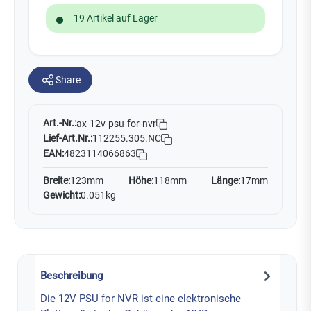
19 Artikel auf Lager
Share
Art.-Nr.:
ax-12v-psu-for-nvr
Lief-Art.Nr.:
112255.305.NC
EAN:
4823114066863
Breite:
123mm
Höhe:
118mm
Länge:
17mm
Gewicht:
0.051kg
Beschreibung
Die 12V PSU for NVR ist eine elektronische