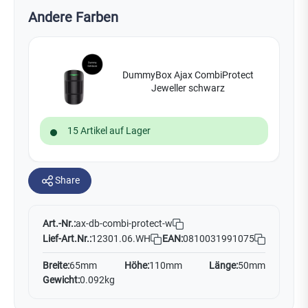
Andere Farben
DummyBox Ajax CombiProtect
Jeweller schwarz
15 Artikel auf Lager
Share
Art.-Nr.:
ax-db-combi-protect-w
Lief-Art.Nr.:
12301.06.WH
EAN:
0810031991075
Breite:
65mm
Höhe:
110mm
Länge:
50mm
Gewicht:
0.092kg