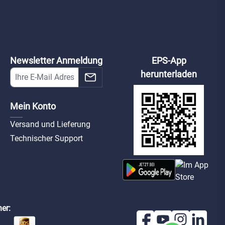
Broschüre:
DummyBox Ajax
DummyBox Ajax
erheit in
HomeSiren
Fernbedienung
otheken
Jeweller weiß
Jeweller weiß
ax-db-home-siren-
ax-db-
1766
w
fernbedienung-w
Newsletter Anmeldung
EPS-App
herunterladen
Mein Konto
Versand und Lieferung
Technischer Support
er: