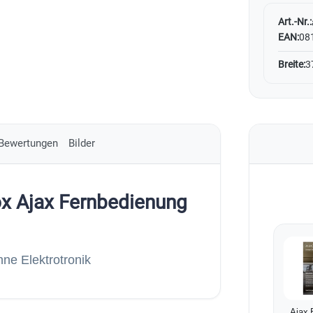
Art.-Nr.:
EAN:
08
Breite:
3
Bewertungen
Bilder
x Ajax Fernbedienung
ne Elektrotronik
Ajax 