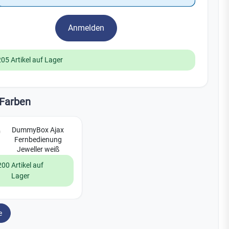
Watchman
Yale
Anmelden
No Climb
Zenner
19
205 Artikel auf Lager
Farben
DummyBox Ajax
Fernbedienung
Jeweller weiß
200 Artikel auf
Lager
e