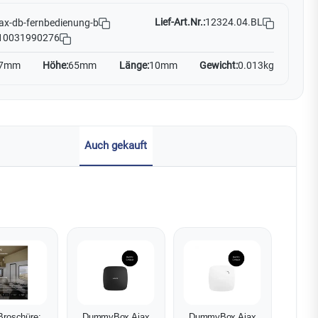
Lief-Art.Nr.:
12324.04.BL
ax-db-fernbedienung-b
10031990276
7mm
Höhe:
65mm
Länge:
10mm
Gewicht:
0.013kg
Auch gekauft
Broschüre:
DummyBox Ajax
DummyBox Ajax