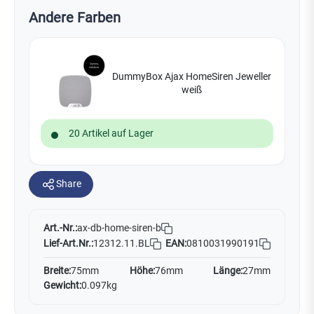
Andere Farben
DummyBox Ajax HomeSiren Jeweller
weiß
20 Artikel auf Lager
Share
Art.-Nr.:
ax-db-home-siren-b
Lief-Art.Nr.:
12312.11.BL
EAN:
0810031990191
Breite:
75mm
Höhe:
76mm
Länge:
27mm
Gewicht:
0.097kg