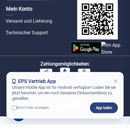
Mein Konto
Versand und Lieferung
Technischer Support
Zahlungsmöglichkeiten:
×
EPS Vertrieb App
Unsere Versandpartner:
Unsere mobile App ist für Android verfügbar! Laden Sie sie
jetzt herunter, um ein noch besseres Einkaufserlebnis zu
genießen.
App laden
Nicht mehr anzeigen
0
*Preise exkl. MwSt. zzgl. Versandkosten