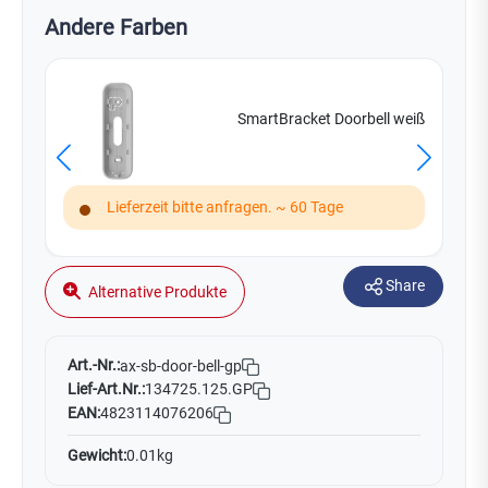
Andere Farben
SmartBracket Doorbell weiß
Lieferzeit bitte anfragen. ~ 60 Tage
Share
Alternative Produkte
Art.-Nr.:
ax-sb-door-bell-gp
Lief-Art.Nr.:
134725.125.GP
EAN:
4823114076206
Gewicht:
0.01kg