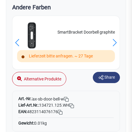
Andere Farben
SmartBracket Doorbell graphite
Lieferzeit bitte anfragen. ~ 27 Tage
Share
Alternative Produkte
Art.-Nr.:
ax-sb-door-bell-w
Lief-Art.Nr.:
134721.125.WH
EAN:
4823114076176
Gewicht:
0.01kg