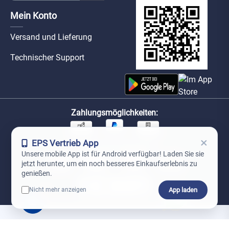
Mein Konto
Versand und Lieferung
Technischer Support
Zahlungsmöglichkeiten:
×
EPS Vertrieb App
Unsere Versandpartner:
Unsere mobile App ist für Android verfügbar! Laden Sie sie
jetzt herunter, um ein noch besseres Einkaufserlebnis zu
genießen.
App laden
Nicht mehr anzeigen
0
*Preise exkl. MwSt. zzgl. Versandkosten