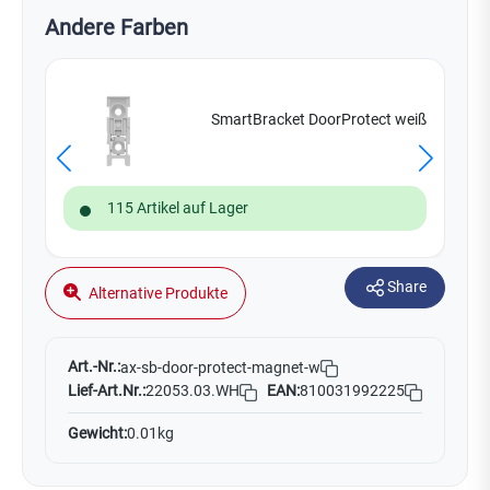
Andere Farben
SmartBracket DoorProtect weiß
115 Artikel auf Lager
Share
Alternative Produkte
Art.-Nr.:
ax-sb-door-protect-magnet-w
Lief-Art.Nr.:
22053.03.WH
EAN:
810031992225
Gewicht:
0.01kg