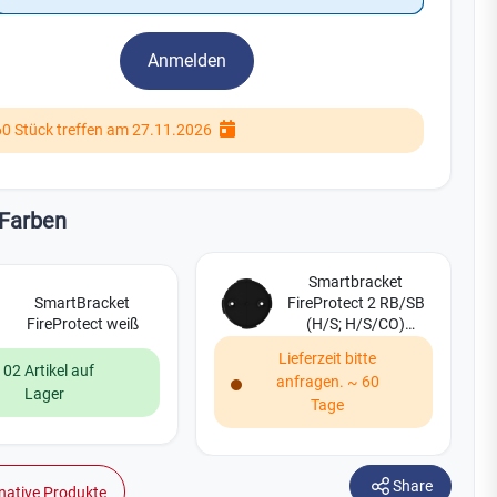
Watchman
Yale
Anmelden
No Climb
Zenner
19
60 Stück treffen am 27.11.2026
Farben
Smartbracket
SmartBracket
FireProtect 2 RB/SB
FireProtect weiß
(H/S; H/S/CO)
schwarz
Lieferzeit bitte
102 Artikel auf
anfragen. ~ 60
Lager
Tage
Share
native Produkte