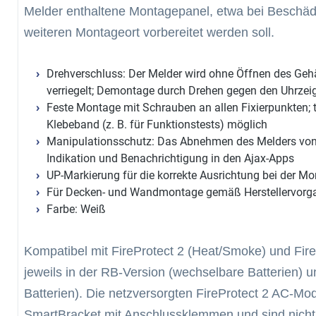
Melder enthaltene Montagepanel, etwa bei Beschäd
weiteren Montageort vorbereitet werden soll.
Drehverschluss: Der Melder wird ohne Öffnen des Gehä
verriegelt; Demontage durch Drehen gegen den Uhrzei
Feste Montage mit Schrauben an allen Fixierpunkten; 
Klebeband (z. B. für Funktionstests) möglich
Manipulationsschutz: Das Abnehmen des Melders von 
Indikation und Benachrichtigung in den Ajax-Apps
UP-Markierung für die korrekte Ausrichtung bei der M
Für Decken- und Wandmontage gemäß Herstellervorg
Farbe: Weiß
Kompatibel mit FireProtect 2 (Heat/Smoke) und Fir
jeweils in der RB-Version (wechselbare Batterien) u
Batterien). Die netzversorgten FireProtect 2 AC-Mo
SmartBracket mit Anschlussklemmen und sind nicht