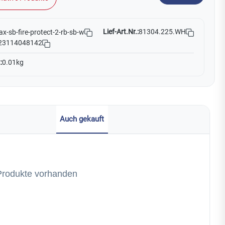
Lief-Art.Nr.:
81304.225.WH
ax-sb-fire-protect-2-rb-sb-w
23114048142
:
0.01kg
Auch gekauft
Produkte vorhanden