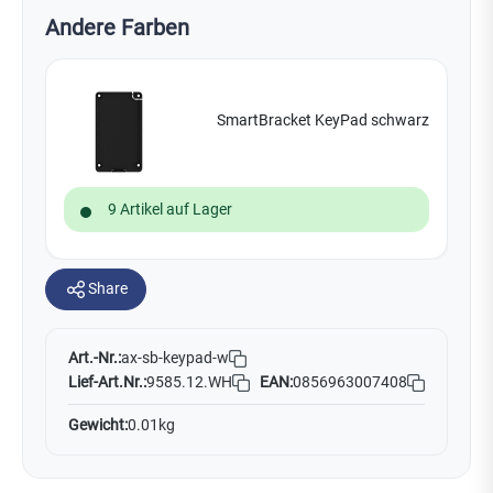
Andere Farben
SmartBracket KeyPad schwarz
9 Artikel auf Lager
Share
Art.-Nr.:
ax-sb-keypad-w
Lief-Art.Nr.:
9585.12.WH
EAN:
0856963007408
Gewicht:
0.01kg