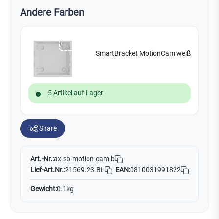
Andere Farben
SmartBracket MotionCam weiß
5 Artikel auf Lager
Share
Art.-Nr.:
ax-sb-motion-cam-b
Lief-Art.Nr.:
21569.23.BL
EAN:
0810031991822
Gewicht:
0.1kg