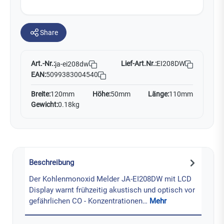
Share
Art.-Nr.:
Lief-Art.Nr.:
EI208DW
ja-ei208dw
EAN:
5099383004540
Breite:
120mm
Höhe:
50mm
Länge:
110mm
Gewicht:
0.18kg
Beschreibung
Der Kohlenmonoxid Melder JA-EI208DW mit LCD
Display warnt frühzeitig akustisch und optisch vor
gefährlichen CO - Konzentrationen…
Mehr