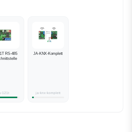
1T RS-485
JA-KNX-Komplett
hnittstelle
a-121t
ja-knx-komplett