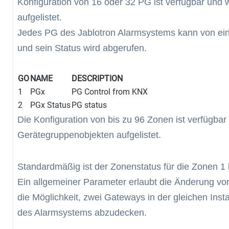
Konfiguration von 16 oder 32 PG ist verfügbar und 
aufgelistet.
Jedes PG des Jablotron Alarmsystems kann von ei
und sein Status wird abgerufen.
GO
NAME
DESCRIPTION
1
PGx
PG Control from KNX
2
PGx Status
PG status
Die Konfiguration von bis zu 96 Zonen ist verfügbar
Gerätegruppenobjekten aufgelistet.
Standardmäßig ist der Zonenstatus für die Zonen 1 
Ein allgemeiner Parameter erlaubt die Änderung vo
die Möglichkeit, zwei Gateways in der gleichen Ins
des Alarmsystems abzudecken.