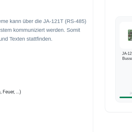
eme kann über die JA-121T (RS-485)
msystem kommuniziert werden. Somit
nd Texten stattfinden.
JA-12
Bussc
Feuer, ...)
j