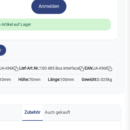
Watchman
Anmelden
Yale
 Artikel auf Lager
No Climb
Zenner
19
e
Lief-Art.Nr.:
100 485 Bus interface
EAN:
JA-KNX
JA-KNX
10mm
Höhe:
70mm
Länge:
100mm
Gewicht:
0.025kg
Zubehör
Auch gekauft