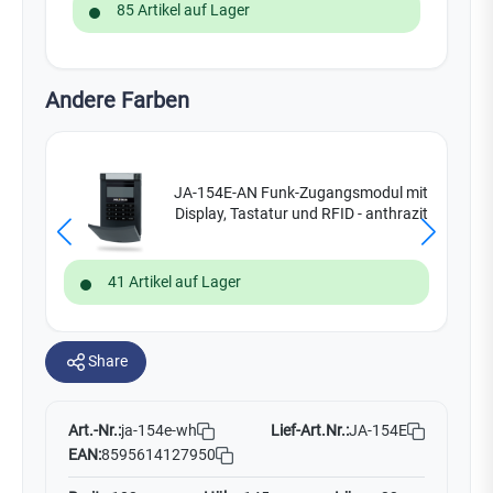
85 Artikel auf Lager
Andere Farben
JA-154E-AN Funk-Zugangsmodul mit
Display, Tastatur und RFID - anthrazit
41 Artikel auf Lager
Share
Art.-Nr.:
Lief-Art.Nr.:
JA-154E
ja-154e-wh
EAN:
8595614127950