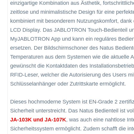
einzigartige Kombination aus Ästhetik, fortschrittlic
zeitlose und minimalistische Design für eine perfek
kombiniert mit besonderem Nutzungskomfort, dank d
LCD Display. Das JABLOTRON Touch-Bedienteil unte
MyJABLOTRON App und kann ein reguläres Bediente
ersetzen. Der Bildschirmschoner des Natus Bedientei
Temperaturen aus dem Systemen wie die aktuelle 
gewünscht die Kontaktdaten des Installationsbetriebes
RFID-Leser, welcher die Autorisierung des Users m
Schlüsselanhänger oder Zutrittskarte ermöglicht.
Dieses hochmoderne System ist EN-Grade 2 zertifizi
Sicherheit unterstreicht. Das Natus Bedienteil ist v
JA-103K und JA-107K
, was auch eine nahtlose In
Sicherheitssystem ermöglicht. Zudem schafft die int