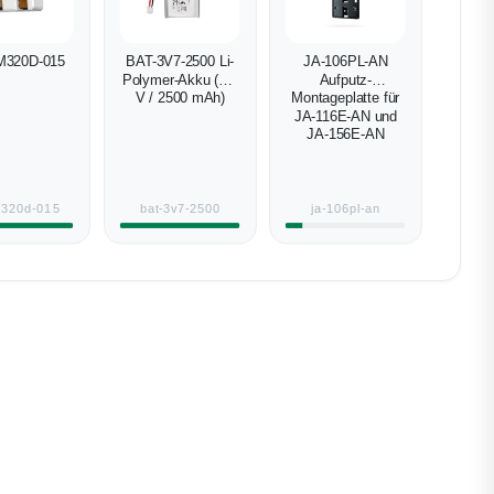
M320D-015
BAT-3V7-2500 Li-
JA-106PL-AN
Polymer-Akku (3,7
Aufputz-
V / 2500 mAh)
Montageplatte für
JA-116E-AN und
JA-156E-AN
m320d-015
bat-3v7-2500
ja-106pl-an