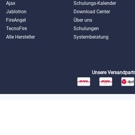
Ajax
Schulungs-Kalender
Jablotron
Download Center
FireAngel
Über uns
TecnoFire
Schulungen
Alle Hersteller
Systemberatung
Unsere Versandpartn
*Preise exkl. MwSt. zzgl. Versandkosten
AGB
Datenschutz
Impressum