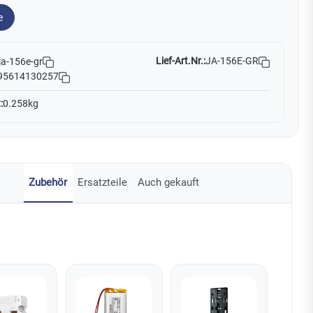
e
Lief-Art.Nr.:
JA-156E-GR
ja-156e-gr
95614130257
:
0.258kg
Zubehör
Ersatzteile
Auch gekauft