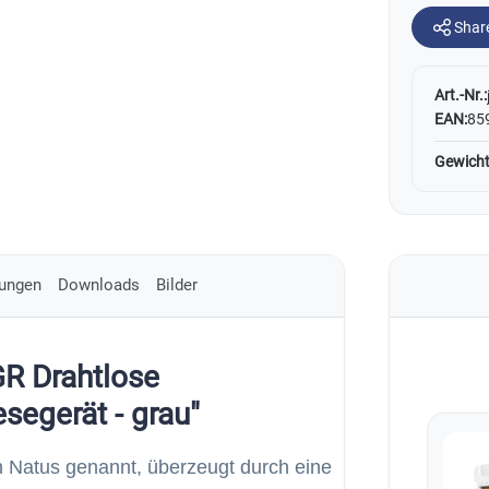
Shar
Art.-Nr.:
EAN:
85
Gewicht
ungen
Downloads
Bilder
R Drahtlose
segerät - grau"
 Natus genannt, überzeugt durch eine