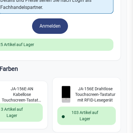
Details und Preise sehen Sie nach Login als
Watchman
Fachhandelspartner.
Yale
Anmelden
No Climb
Zenner
19
25 Artikel auf Lager
Farben
JA-156E-AN
JA-156E Drahtlose
Kabellose
Touchscreen-Tastatur
Touchscreen-Tastatur
mit RFID-Lesegerät
mit RFID-Lesegerät -
3 Artikel auf
Anthrazit
103 Artikel auf
Lager
Lager