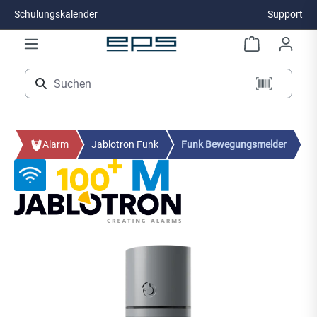
Schulungskalender
Support
Zum Hauptinhalt springen
Alarm
Jablotron Funk
Funk Bewegungsmelder
Bildergalerie überspringen