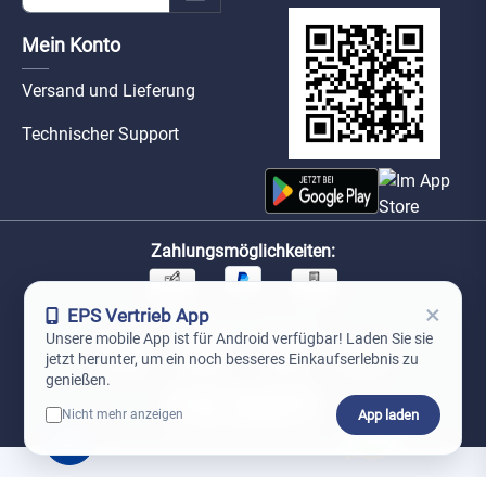
Mein Konto
Versand und Lieferung
Technischer Support
Zahlungsmöglichkeiten:
×
EPS Vertrieb App
Unsere Versandpartner:
Unsere mobile App ist für Android verfügbar! Laden Sie sie
jetzt herunter, um ein noch besseres Einkaufserlebnis zu
genießen.
App laden
Nicht mehr anzeigen
0