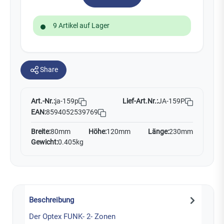
9 Artikel auf Lager
Share
Art.-Nr.:
Lief-Art.Nr.:
JA-159P
ja-159p
EAN:
8594052539769
Breite:
80mm
Höhe:
120mm
Länge:
230mm
Gewicht:
0.405kg
Beschreibung
Der Optex FUNK- 2- Zonen