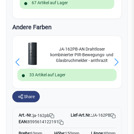
67 Artikel auf Lager
Andere Farben
JA-162PB-AN Drahtloser
kombinierter PIR-Bewegungs- und
Glasbruchmelder - anthrazit
33 Artikel auf Lager
Share
Art.-Nr.:
Lief-Art.Nr.:
JA-162PB
ja-162pb
EAN:
8595614122191
Breite:
63mm
Höhe:
150mm
Länge:
40mm