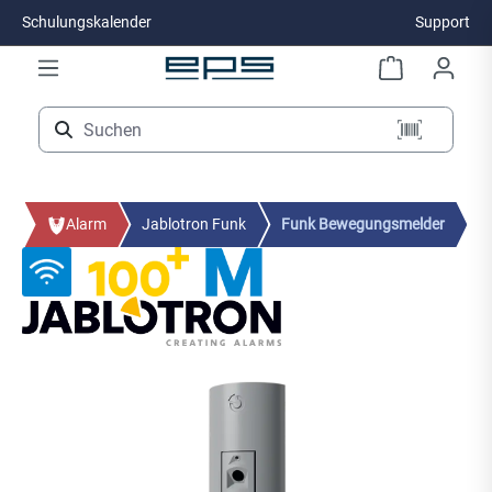
Schulungskalender
Support
Zum Hauptinhalt springen
Alarm
Jablotron Funk
Funk Bewegungsmelder
Bildergalerie überspringen