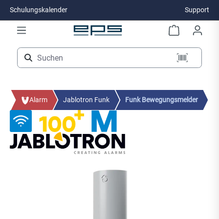
Schulungskalender
Support
Zum Hauptinhalt springen
Alarm
Jablotron Funk
Funk Bewegungsmelder
Bildergalerie überspringen