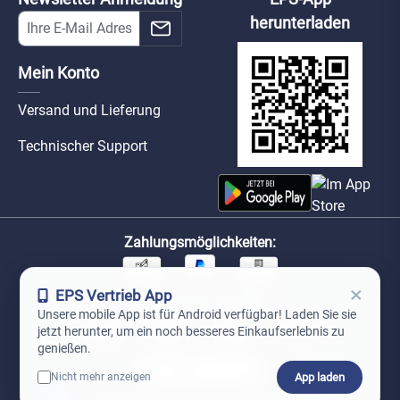
herunterladen
Mein Konto
Versand und Lieferung
Technischer Support
Zahlungsmöglichkeiten:
×
EPS Vertrieb App
Unsere Versandpartner:
Unsere mobile App ist für Android verfügbar! Laden Sie sie
jetzt herunter, um ein noch besseres Einkaufserlebnis zu
genießen.
App laden
Nicht mehr anzeigen
0