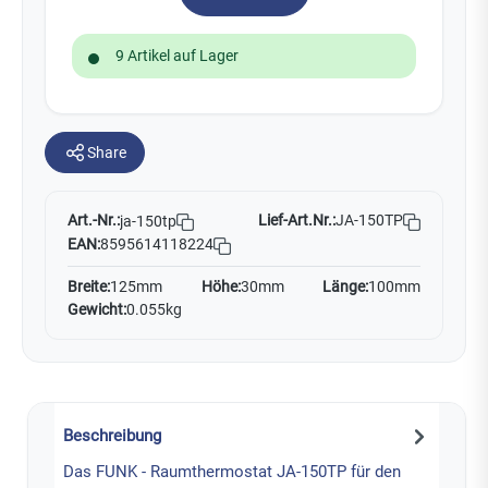
9 Artikel auf Lager
Share
Art.-Nr.:
Lief-Art.Nr.:
JA-150TP
ja-150tp
EAN:
8595614118224
Breite:
125mm
Höhe:
30mm
Länge:
100mm
Gewicht:
0.055kg
Beschreibung
Das FUNK - Raumthermostat JA-150TP für den