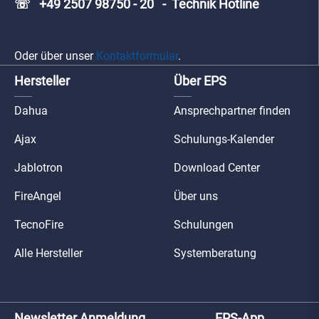
☏ +49 2507 98750 - 20 - Technik Hotline
Oder über unser
Kontaktformular
.
Hersteller
Über EPS
Dahua
Ansprechpartner finden
Ajax
Schulungs-Kalender
Jablotron
Download Center
FireAngel
Über uns
TecnoFire
Schulungen
Alle Hersteller
Systemberatung
Newsletter Anmeldung
EPS-App