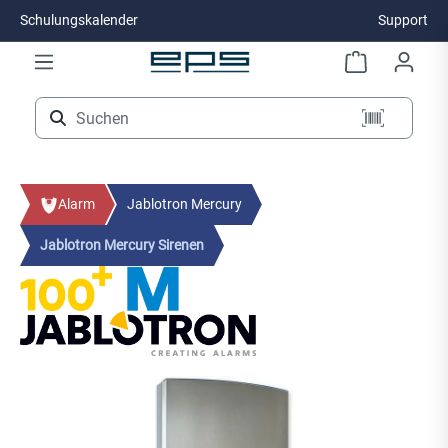
Schulungskalender
Support
Zum Hauptinhalt springen
Alarm
Jablotron Mercury
Jablotron Mercury Sirenen
Bildergalerie überspringen