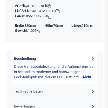
Art.-Nr.:
ja-1x1a-c-st-b
Lief-Art.Nr.:
JA-1X1A-C-ST-B
EAN:
8595614112604
Breite:
330mm
Höhe:
70mm
Länge:
210mm
Gewicht:
1.005kg
Beschreibung
Diese Gehäuseabdeckung für die Außensirene ist
in besonders moderner und hochwertiger
Edelstahloptik mit blauem LED Blitzlicht.…
Mehr
Technische Daten
Bewertungen