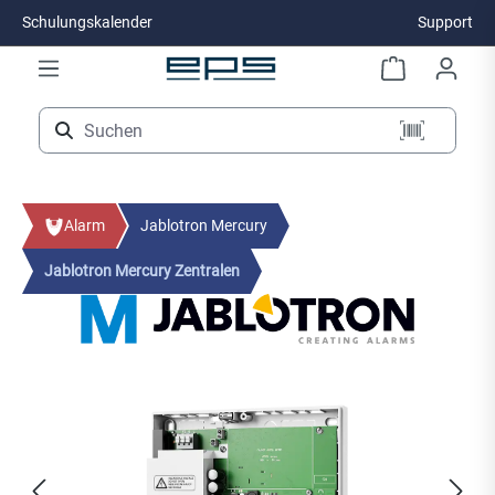
Schulungskalender
Support
Zum Hauptinhalt springen
Alarm
Jablotron Mercury
Jablotron Mercury Zentralen
Bildergalerie überspringen