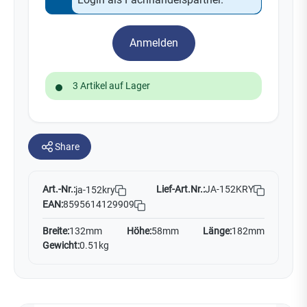
Anmelden
3 Artikel auf Lager
Share
Art.-Nr.:
Lief-Art.Nr.:
JA-152KRY
ja-152kry
EAN:
8595614129909
Breite:
132mm
Höhe:
58mm
Länge:
182mm
Gewicht:
0.51kg