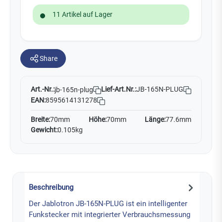
11 Artikel auf Lager
Share
Art.-Nr.:
Lief-Art.Nr.:
JB-165N-PLUG
jb-165n-plug
EAN:
8595614131278
Breite:
70mm
Höhe:
70mm
Länge:
77.6mm
Gewicht:
0.105kg
Beschreibung
Der Jablotron JB-165N-PLUG ist ein intelligenter
Funkstecker mit integrierter Verbrauchsmessung