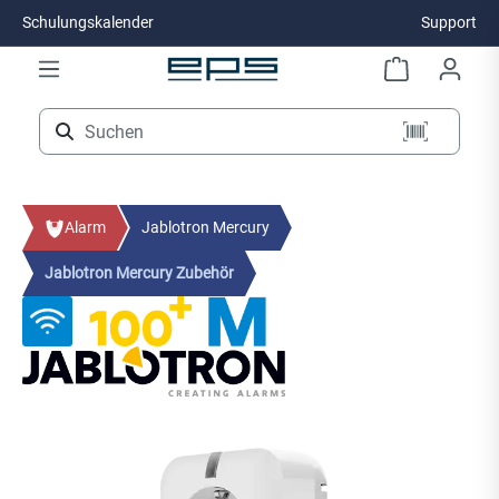
Schulungskalender
Support
Zum Hauptinhalt springen
Alarm
Jablotron Mercury
Jablotron Mercury Zubehör
Bildergalerie überspringen