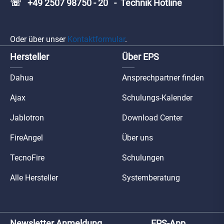
☏ +49 2507 98750 - 20 - Technik Hotline
Oder über unser
Kontaktformular
.
Hersteller
Über EPS
Dahua
Ansprechpartner finden
Ajax
Schulungs-Kalender
Jablotron
Download Center
FireAngel
Über uns
TecnoFire
Schulungen
Alle Hersteller
Systemberatung
Newsletter Anmeldung
EPS-App