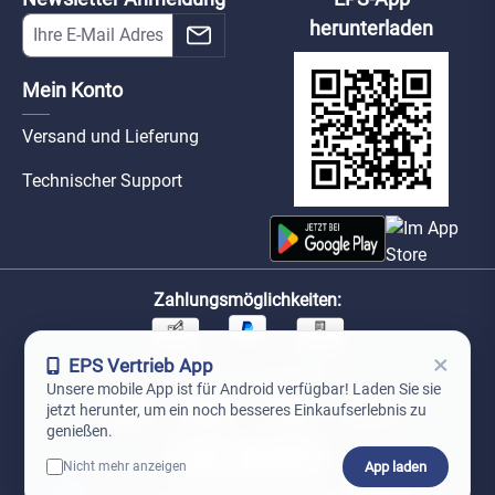
herunterladen
Mein Konto
Versand und Lieferung
Technischer Support
Zahlungsmöglichkeiten:
×
EPS Vertrieb App
Unsere Versandpartner:
Unsere mobile App ist für Android verfügbar! Laden Sie sie
jetzt herunter, um ein noch besseres Einkaufserlebnis zu
genießen.
App laden
Nicht mehr anzeigen
0