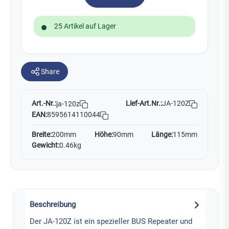
25 Artikel auf Lager
Share
Art.-Nr.:
Lief-Art.Nr.:
JA-120Z
ja-120z
EAN:
8595614110044
Breite:
200mm
Höhe:
90mm
Länge:
115mm
Gewicht:
0.46kg
Beschreibung
Der JA-120Z ist ein spezieller BUS Repeater und