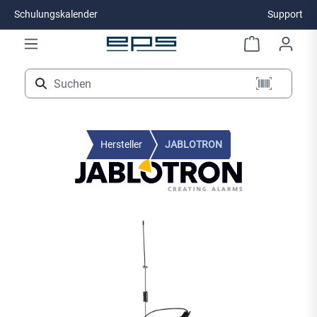
Schulungskalender
Support
Zum Hauptinhalt springen
Hersteller
JABLOTRON
Bildergalerie überspringen