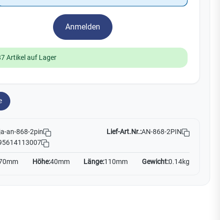
Watchman
Yale
Anmelden
No Climb
Zenner
19
87 Artikel auf Lager
e
Lief-Art.Nr.:
AN-868-2PIN
ja-an-868-2pin
95614113007
70mm
Höhe:
40mm
Länge:
110mm
Gewicht:
0.14kg